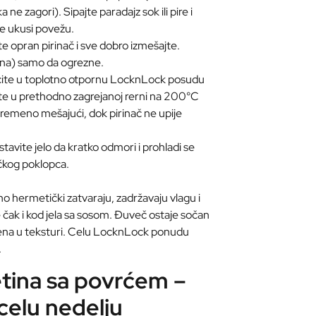
a ne zagori). Sipajte paradajz sok ili pire i
se ukusi povežu.
te opran pirinač i sve dobro izmešajte.
vina) samo da ogrezne.
ite u toplotno otpornu LocknLock posudu
te u prethodno zagrejanoj rerni na 200°C
emeno mešajući, dok pirinač ne upije
tavite jelo da kratko odmori i prohladi se
čkog poklopca.
hermetički zatvaraju, zadržavaju vlagu i
 čak i kod jela sa sosom. Đuveč ostaje sočan
mena u teksturi. Celu LocknLock ponudu
.
etina sa povrćem –
celu nedelju