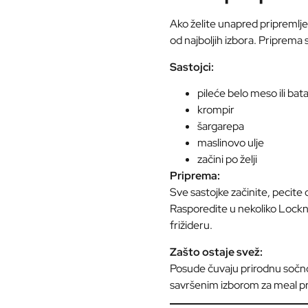
Ako želite unapred pripremlje
od najboljih izbora. Priprema
Sastojci:
pileće belo meso ili bata
krompir
šargarepa
maslinovo ulje
začini po želji
Priprema:
Sve sastojke začinite, pecite 
Rasporedite u nekoliko Lockn
frižideru.
Zašto ostaje svež:
Posude čuvaju prirodnu sočnos
savršenim izborom za meal p