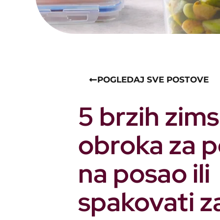
POGLEDAJ SVE POSTOVE
5 brzih zims
obroka za p
na posao ili
spakovati z