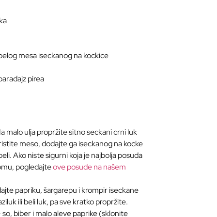
uka
 belog mesa iseckanog na kockice
 paradajz pirea
a malo ulja propržite sitno seckani crni luk
istite meso, dodajte ga iseckanog na kocke
eli. Ako niste sigurni koja je najbolja posuda
omu, pogledajte
ove posude na našem
jte papriku, šargarepu i krompir iseckane
iluk ili beli luk, pa sve kratko propržite.
 so, biber i malo aleve paprike (sklonite