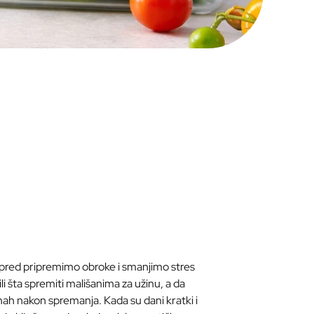
apred pripremimo obroke i smanjimo stres
li šta spremiti mališanima za užinu, a da
ah nakon spremanja. Kada su dani kratki i