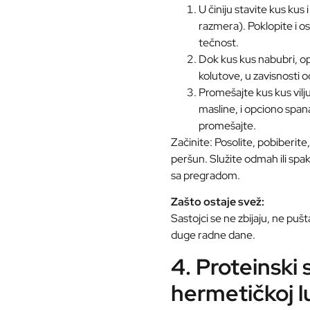
U činiju stavite kus kus 
razmera). Poklopite i os
tečnost.
Dok kus kus nabubri, ope
kolutove, u zavisnosti 
Promešajte kus kus vilj
masline, i opciono sp
promešajte.
Začinite: Posolite, pobiberite
peršun. Služite odmah ili sp
sa pregradom.
Zašto ostaje svež:
Sastojci se ne zbijaju, ne puš
duge radne dane.
4. Proteinski
hermetičkoj 