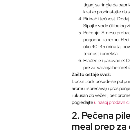
tiganj sa ringle da paprik
kratko prodinstajte da 
Pirinač i tečnost: Dodaj
Sipajte vode (ili belog 
Pečenje: Smesu prebac
pogodnu za rernu. Peci
oko 40-45 minuta, povr
tečnost i omekša.
Hlađenje i pakovanje: Os
pre zatvaranja hermeti
Zašto ostaje svež:
LocknLock posude se potpuno 
aromu i sprečavaju prosipanje
i ukusan do večeri, bez pro
pogledajte
u našoj prodavnici
2. Pečena pil
meal prep za 