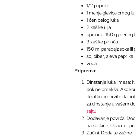
1/2 paprike
1 manja glavica crnog l
1 čen belog luka
2 kašike ulja
opciono: 150 g pilećeg
3 kašike pirinča
150 ml paradajz soka ili
so, biber, aleva paprika
voda
Priprema:
Dinstanje luka i mesa: N
dok ne omekša. Ako kor
i kratko propržite da pob
za dinstanje u vašem d
sajtu.
Dodavanje povrća: Doda
na kockice. Ubacite i praz
Začini: Dodajte začine –