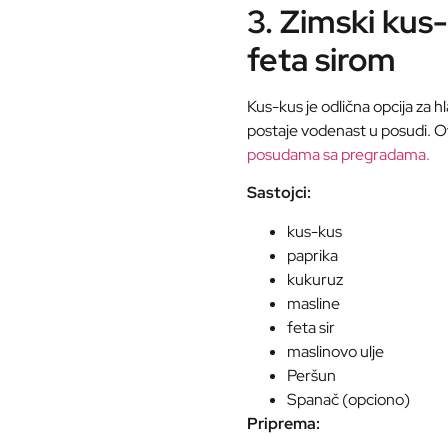
3. Zimski kus
feta sirom
Kus-kus je odlična opcija za h
postaje vodenast u posudi. O
posudama sa pregradama.
Sastojci:
kus-kus
paprika
kukuruz
masline
feta sir
maslinovo ulje
Peršun
Spanač (opciono)
Priprema: