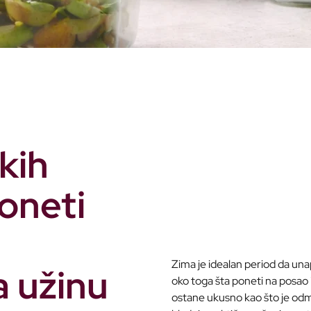
kih
oneti
Zima je idealan period da un
a užinu
oko toga šta poneti na posao i
ostane ukusno kao što je odm