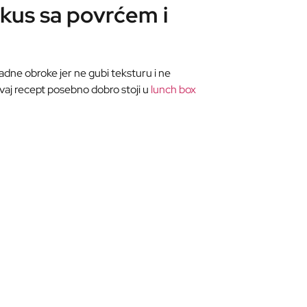
-kus sa povrćem i
ladne obroke jer ne gubi teksturu i ne
vaj recept posebno dobro stoji u
lunch box