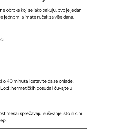
ne obroke koji se lako pakuju, ovo je jedan
 se jednom, a imate ručak za više dana.
ci
oko 40 minuta i ostavite da se ohlade.
Lock hermetičkih posuda i čuvajte u
t mesa i sprečavaju isušivanje, što ih čini
rep.