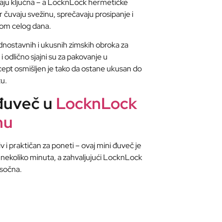
staju ključna – a LocknLock hermetičke
r čuvaju svežinu, sprečavaju prosipanje i
kom celog dana.
dnostavnih i ukusnih zimskih obroka za
 i odlično sjajni su za pakovanje u
ept osmišljen je tako da ostane ukusan do
tu.
 đuveč u
LocknLock
nu
jiv i praktičan za poneti – ovaj mini đuveč je
 nekoliko minuta, a zahvaljujući LocknLock
 sočna.