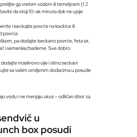
i prelijte ga vrelom vodom ili temeljcem (1:2
tavite da stoji 10-ak minuta dok ne upije
rite i iseckajte povrće na kockice ili
od povrća.
uškom, pa dodajte iseckano povrće, feta sir,
anać i semenke/bademe. Sve dobro
, dodajte maslinovo ulje i sitno seckani
akujte sa vašim omiljenim dodacima u posude
taju vodu i ne menjaju ukus – odličan izbor za
 sendvič u
lunch box posudi