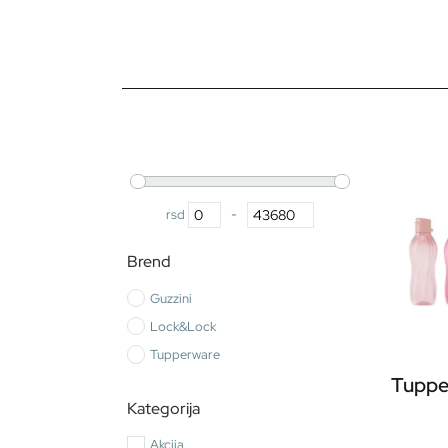
rsd
-
Minimum Price
Maximum Price
Brend
Guzzini
Lock&Lock
Tupperware
Tuppe
Kategorija
Akcija