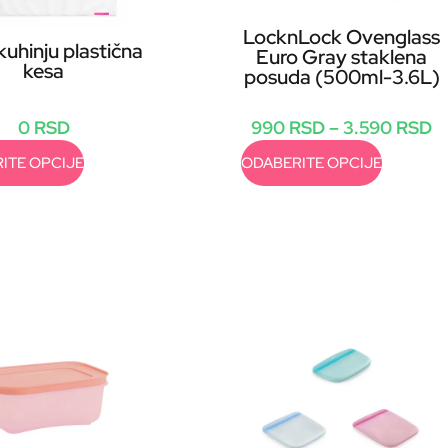
LocknLock Ovenglass
uhinju plastična
Euro Gray staklena
kesa
posuda (500ml-3.6L)
990
RSD
–
3.590
RSD
0
RSD
ODABERITE OPCIJE
ITE OPCIJE