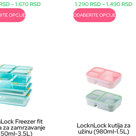
RSD
–
1.670
RSD
1.290
RSD
–
1.490
RSD
ITE OPCIJE
ODABERITE OPCIJE
Lock Freezer fit
LocknLock kutija za
 za zamrzavanje
užinu (980ml-1.5L)
450ml-3.5L)