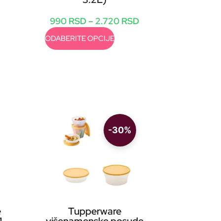
990
RSD
–
2.720
RSD
ODABERITE OPCIJE
-30%
e
Tupperware