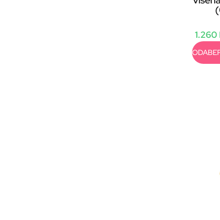
višen
1.260
ODABER