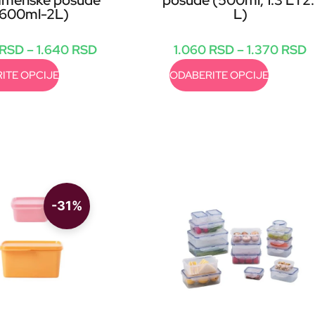
amenske posude
posude (500ml, 1.3 L i 2.
(600ml-2L)
L)
RSD
–
1.640
RSD
1.060
RSD
–
1.370
RSD
ITE OPCIJE
ODABERITE OPCIJE
-31%