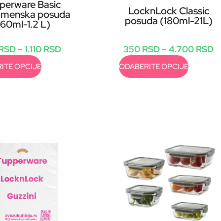
perware Basic
LocknLock Classic
amenska posuda
posuda (180ml-21L)
160ml-1.2 L)
RSD
–
1.110
RSD
350
RSD
–
4.700
RSD
ITE OPCIJE
ODABERITE OPCIJE