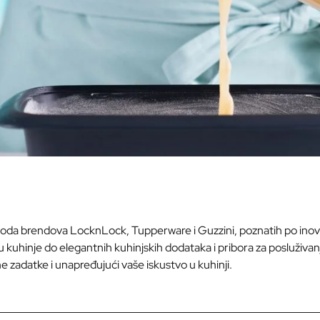
oda brendova LocknLock, Tupperware i Guzzini, poznatih po inovati
u kuhinje do elegantnih kuhinjskih dodataka i pribora za posluživan
zadatke i unapređujući vaše iskustvo u kuhinji.