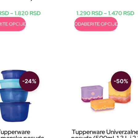
RSD
–
1.820
RSD
1.290
RSD
–
1.470
RSD
ITE OPCIJE
ODABERITE OPCIJE
-24%
-50%
Tupperware
Tupperware Univerzaln