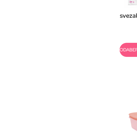
svezak
ODABER