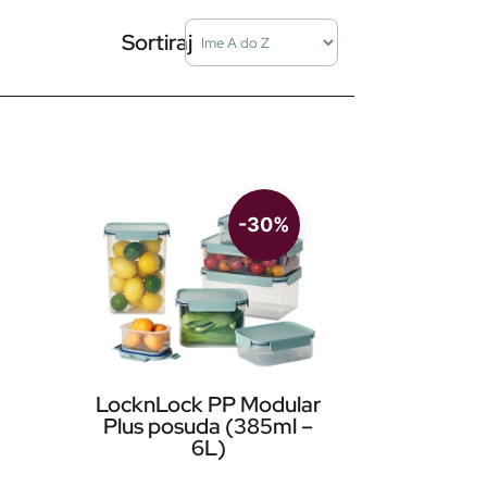
Sort Products
Sortiraj
-30%
LocknLock PP Modular
Plus posuda (385ml –
6L)