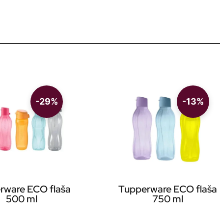
-29%
-13%
rware ECO flaša
Tupperware ECO flaša
500 ml
750 ml