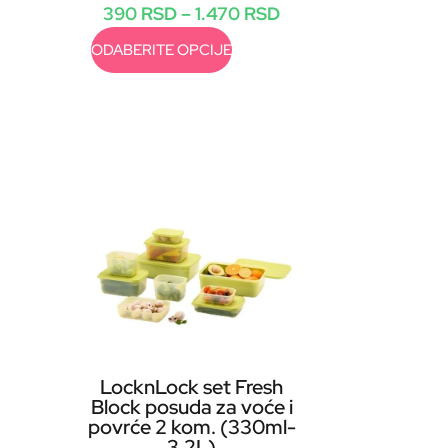
390
RSD
–
1.470
RSD
ODABERITE OPCIJE
LocknLock set Fresh
Block posuda za voće i
povrće 2 kom. (330ml-
3.2L)