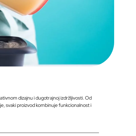
vnom dizajnu i dugotrajnoj izdržljivosti. Od
je, svaki proizvod kombinuje funkcionalnost i