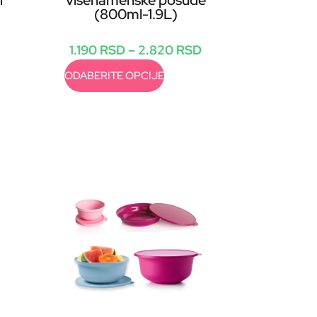
1
višenamenske posude
(800ml-1.9L)
1.190
RSD
–
2.820
RSD
ODABERITE OPCIJE