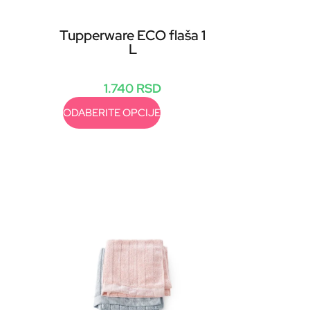
Tupperware ECO flaša 1
L
1.740
RSD
ODABERITE OPCIJE