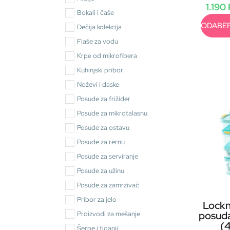
1.190
Bokali i čaše
ODABER
Dečija kolekcija
Flaše za vodu
Krpe od mikrofibera
Kuhinjski pribor
Noževi i daske
Posude za frižider
Posude za mikrotalasnu
Posude za ostavu
Posude za rernu
Posude za serviranje
Posude za užinu
Posude za zamrzivač
Pribor za jelo
Lockn
posuda
Proizvodi za mešanje
(
Šerpe i tiganji