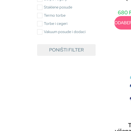
Staklene posude
680
Termo torbe
ODABER
Torbe i cegeri
Vakuum posude i dodaci
PONIŠTI FILTER