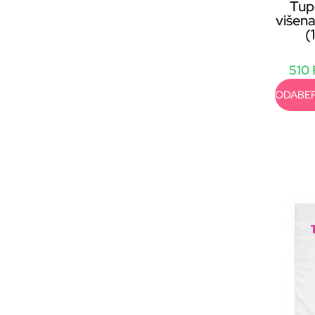
Tup
višen
(
510
ODABER