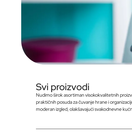
Svi proizvodi
Nudimo širok asortiman visokokvalitetnih proizv
praktičnih posuda za čuvanje hrane i organizacij
moderan izgled, olakšavajući svakodnevne kućne 