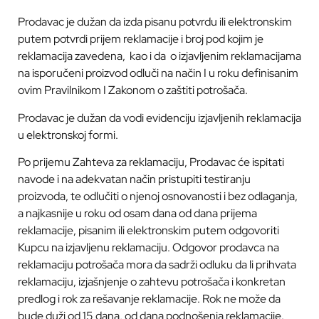
Prodavac je dužan da izda pisanu potvrdu ili elektronskim
putem potvrdi prijem reklamacije i broj pod kojim je
reklamacija zavedena,
kao i da
o izjavljenim reklamacijama
na isporučeni proizvod odluči na način I u roku definisanim
ovim Pravilnikom I Zakonom o zaštiti potrošača.
Prodavac je dužan da vodi evidenciju izjavljenih reklamacija
u elektronskoj formi.
Po prijemu Zahteva za reklamaciju, Prodavac će ispitati
navode i na adekvatan način pristupiti testiranju
proizvoda, te odlučiti o njenoj osnovanosti i
bez odlaganja,
a najkasnije u roku od osam dana od dana prijema
reklamacije, pisanim ili elektronskim putem odgovoriti
Kupcu na izjavljenu reklamaciju. Odgovor prodavca na
reklamaciju potrošača mora da sadrži odluku da li prihvata
reklamaciju, izjašnjenje o zahtevu potrošača i konkretan
predlog i rok za rešavanje reklamacije. Rok ne može da
bude duži od 15 dana, od dana podnošenja reklamacije.