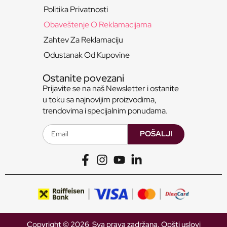
Politika Privatnosti
Obaveštenje O Reklamacijama
Zahtev Za Reklamaciju
Odustanak Od Kupovine
Ostanite povezani
Prijavite se na naš Newsletter i ostanite
u toku sa najnovijim proizvodima,
trendovima i specijalnim ponudama.
POŠALJI
Copyright © 2026 Sva prava zadržana.
Opšti uslovi