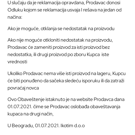
U slučaju da je reklamacija opravdana, Prodavac donosi
Odluku kojom se reklamacija usvaja I rešava na jedan od
načina:
Ako je moguće, otklanja se nedostatak na proizvodu
Ako nije moguće otkloniti nedostatak na proizvodu,
Prodavac će zameniti proizvod za isti proizvod bez
nedostatka, ili drugi proizvod po zboru Kupca
iste
vrednosti
Ukoliko Prodavac nema više isti proizvod na lageru, Kupcu
će biti ponuđeno da sačeka sledeću isporuku ili da zatraži
povraćaj novca
Ovo Obaveštenje istaknuto je na website Prodavca dana
01.07.2021. čime se Prodavac oslobađa obaveštavanja
kupaca na drugi način,
U Beogradu, 01.07.2021. Ikotim d.o.o