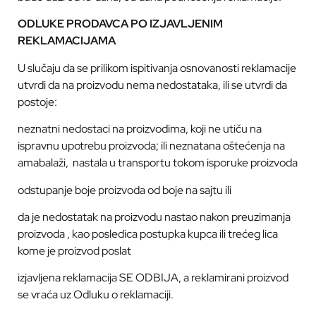
ODLUKE PRODAVCA PO IZJAVLJENIM
REKLAMACIJAMA
U slučaju da se prilikom ispitivanja osnovanosti reklamacije
utvrdi da na proizvodu nema nedostataka, ili se utvrdi da
postoje:
neznatni nedostaci na proizvodima, koji ne utiču na
ispravnu upotrebu proizvoda; ili neznatana oštećenja na
amabalaži,
nastala u transportu tokom isporuke proizvoda
odstupanje boje proizvoda od boje na sajtu ili
da je nedostatak na proizvodu nastao nakon preuzimanja
proizvoda , kao posledica postupka kupca ili trećeg lica
kome je proizvod poslat
izjavljena reklamacija SE ODBIJA, a reklamirani proizvod
se vraća uz Odluku o reklamaciji.