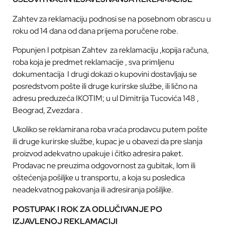
Zahtev za reklamaciju podnosi se na posebnom obrascu u
roku od 14 dana od dana prijema poručene robe.
Popunjen I potpisan Zahtev
za reklamaciju ,kopija računa,
roba koja je predmet reklamacije , sva primljenu
dokumentacija
I drugi dokazi o kupovini dostavljaju se
posredstvom pošte ili druge kurirske službe, ili lično na
adresu preduzeća IKOTIM; u ul Dimitrija Tucovića 148 ,
Beograd, Zvezdara .
Ukoliko se reklamirana roba vraća prodavcu putem pošte
ili druge kurirske službe, kupac je u obavezi da pre slanja
proizvod adekvatno upakuje i čitko adresira paket.
Prodavac ne preuzima odgovornost za gubitak, lom ili
oštećenja pošiljke u transportu, a koja su posledica
neadekvatnog pakovanja ili adresiranja pošiljke.
POSTUPAK I ROK ZA ODLUČIVANJE PO
IZJAVLENOJ REKLAMACIJI