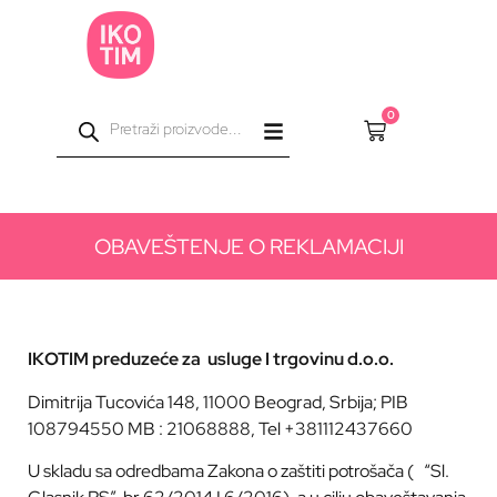
0
OBAVEŠTENJE O REKLAMACIJI
IKOTIM
preduzeće za
usluge I trgovinu d.o.o.
Dimitrija Tucovića 148, 11000 Beograd, Srbija; PIB
108794550
MB
: 21068888
, Tel
+381112437660
U skladu sa odredbama Zakona o zaštiti potrošača (
“Sl.