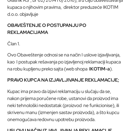
Glasnik RS”, br 62/2014 I 6/2016), a u cilju obaveštavanja
kupaca o njihovim pravima,
direktor preduzeće IKOTIM
d.o.o. objavljuje
OBAVEŠTENJE O POSTUPANJU PO
REKLAMACIJAMA
Član 1.
Ovo Obaveštenje odnosi se na način I uslove izjavljivanja,
kao
I postupak rešavanja po izjavljenoj reklamaciji kupaca
na robu kupljenu preko sajta (web shopa
IKOTIM-a
).
PRAVO KUPCA NA IZJAVLJIVANJE REKLAMACIJE;
Kupac ima pravo da izjavi reklamaciju u slučaju da se,
nakon prijema poručene robe, ustanovi da proizvod ima
neki tehnološki nedostatak (proizvod
ne funkcionise), ili
skrivenu manu (izmenjen sastav proizvoda), a što kupcu
onemogućava redovnu upotrebu proizvoda.
USLOVI I NAČIN IZJAVLJIVANJA REKLAMACIJE