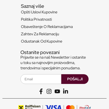
Saznaj više
Opšti Uslovi Kupovine
Politika Privatnosti
Obaveštenje O Reklamacijama
Zahtev Za Reklamaciju
Odustanak Od Kupovine
Ostanite povezani
Prijavite se na naš Newsletter i ostanite
u toku sa najnovijim proizvodima,
trendovima i specijalnim ponudama.
POŠALJI