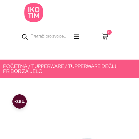
0
POČETNA
/
TUPPERWARE
/ TUPPERWARE DEČIJI
PRIBOR ZA JELO
-35%