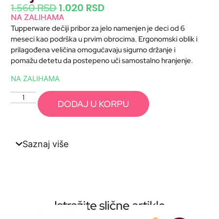
1.020
RSD
1.560
RSD
NA ZALIHAMA
Tupperware dečiji pribor za jelo namenjen je deci od 6
meseci kao podrška u prvim obrocima. Ergonomski oblik i
prilagođena veličina omogućavaju sigurno držanje i
pomažu detetu da postepeno uči samostalno hranjenje.
NA ZALIHAMA
DODAJ U KORPU
Saznaj više
Istražite slične artikle