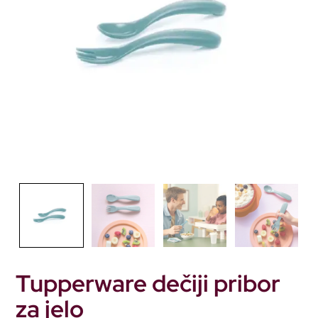
Tupperware dečiji pribor
za jelo