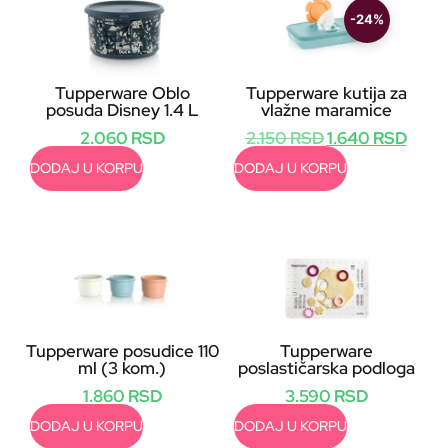
-24%
Tupperware Oblo
Tupperware kutija za
posuda Disney 1.4 L
vlažne maramice
2.060
RSD
2.150
RSD
1.640
RSD
DODAJ U KORPU
DODAJ U KORPU
Tupperware posudice 110
Tupperware
ml (3 kom.)
poslastičarska podloga
1.860
RSD
3.590
RSD
DODAJ U KORPU
DODAJ U KORPU