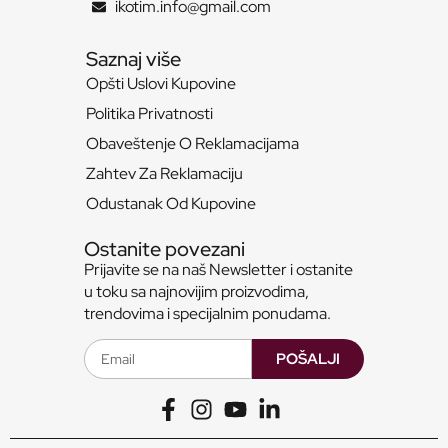
ikotim.info@gmail.com
Saznaj više
Opšti Uslovi Kupovine
Politika Privatnosti
Obaveštenje O Reklamacijama
Zahtev Za Reklamaciju
Odustanak Od Kupovine
Ostanite povezani
Prijavite se na naš Newsletter i ostanite
u toku sa najnovijim proizvodima,
trendovima i specijalnim ponudama.
POŠALJI