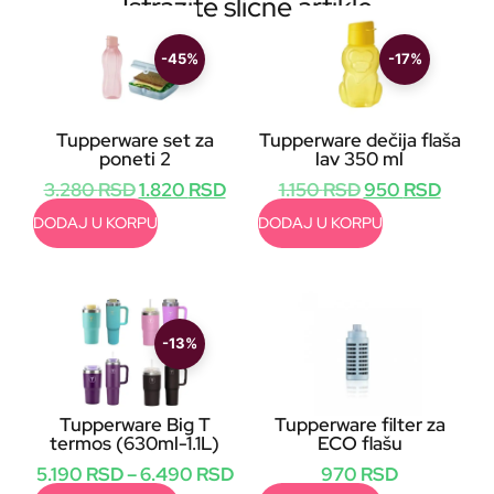
Istražite slične artikle
-45%
-17%
Tupperware set za
Tupperware dečija flaša
poneti 2
lav 350 ml
3.280
RSD
1.820
RSD
1.150
RSD
950
RSD
DODAJ U KORPU
DODAJ U KORPU
-13%
Tupperware Big T
Tupperware filter za
termos (630ml-1.1L)
ECO flašu
5.190
RSD
–
6.490
RSD
970
RSD