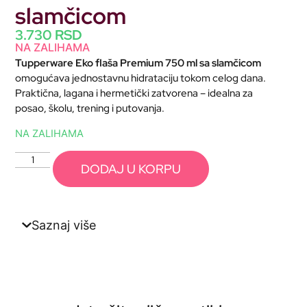
slamčicom
3.730
RSD
NA ZALIHAMA
Tupperware Eko flaša Premium 750 ml sa slamčicom
omogućava jednostavnu hidrataciju tokom celog dana.
Praktična, lagana i hermetički zatvorena – idealna za
posao, školu, trening i putovanja.
NA ZALIHAMA
DODAJ U KORPU
Saznaj više