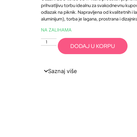
prihvatljivu torbu idealnu za svakodnevnu kupov
odlazak na piknik. Napravljena od kvalitetnih i l
aluminijum), torba je lagana, prostrana i dizajnir
NA ZALIHAMA
DODAJ U KORPU
Saznaj više