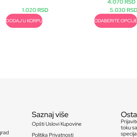
4.070
RSD
1.020
RSD
5.030
RS
DODAJ U KORPU
ODABERITE OPCIJ
Saznaj više
Osta
Prijavi
Opšti Uslovi Kupovine
toku sa
grad
specij
Politika Privatnosti