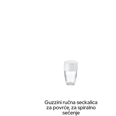
Guzzini ručna seckalica
za povrće, za spiralno
sečenje