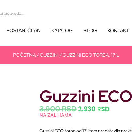
POSTANI ČLAN
KATALOG
BLOG
KONTAKT
POČETNA
/
GUZZINI
/ GUZZINI ECO TORBA, 17 L
Guzzini ECO 
3.900
RSD
2.930
RSD
NA ZALIHAMA
Guzzini ECO torba od 17 litara predstavlja praktič