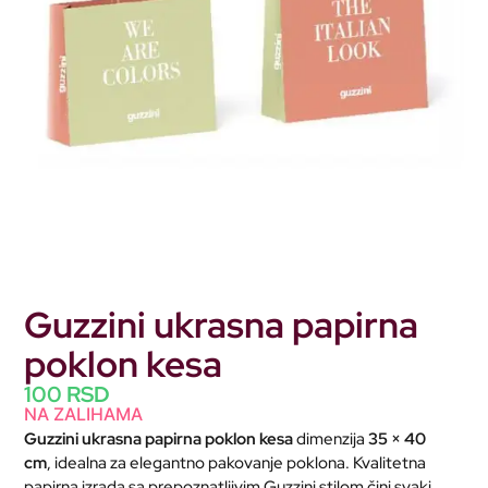
Guzzini ukrasna papirna
poklon kesa
100
RSD
NA ZALIHAMA
Guzzini ukrasna papirna poklon kesa
dimenzija
35 × 40
cm
, idealna za elegantno pakovanje poklona. Kvalitetna
papirna izrada sa prepoznatljivim Guzzini stilom čini svaki