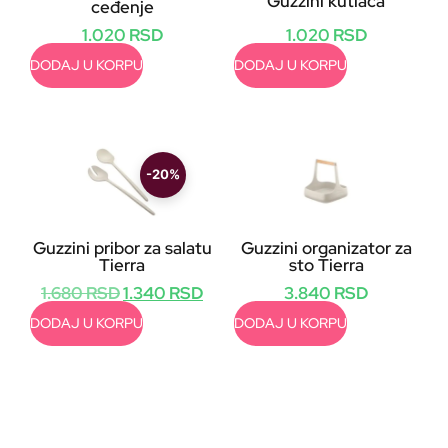
Guzzini kutlača
ceđenje
1.020
RSD
1.020
RSD
DODAJ U KORPU
DODAJ U KORPU
-20%
Guzzini pribor za salatu
Guzzini organizator za
Tierra
sto Tierra
1.680
RSD
1.340
RSD
3.840
RSD
DODAJ U KORPU
DODAJ U KORPU