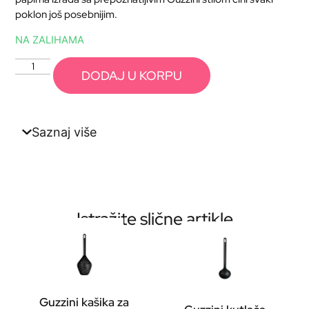
poklon još posebnijim.
NA ZALIHAMA
DODAJ U KORPU
Saznaj više
Istražite slične artikle
Guzzini kašika za