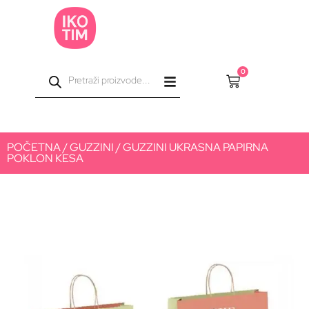
0
POČETNA
/
GUZZINI
/ GUZZINI UKRASNA PAPIRNA
POKLON KESA