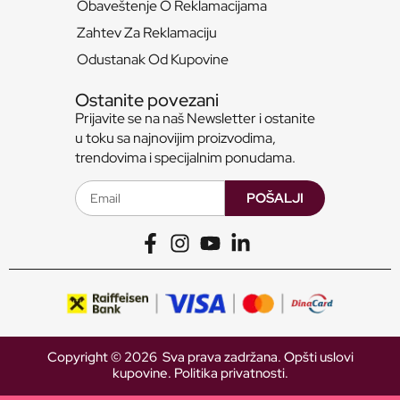
Obaveštenje O Reklamacijama
Zahtev Za Reklamaciju
Odustanak Od Kupovine
Ostanite povezani
Prijavite se na naš Newsletter i ostanite
u toku sa najnovijim proizvodima,
trendovima i specijalnim ponudama.
POŠALJI
Copyright © 2026 Sva prava zadržana.
Opšti uslovi
kupovine.
Politika privatnosti.