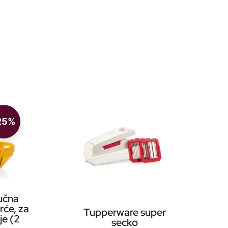
25%
učna
rće, za
Tupperware super
je (2
secko