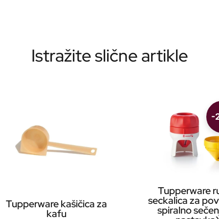
Istražite slične artikle
-
Tupperware r
seckalica za pov
Tupperware kašičica za
spiralno sečen
kafu