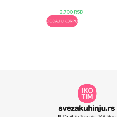
2.700
RSD
DODAJ U KORPU
Dimitrija Tucovića 148, Beo