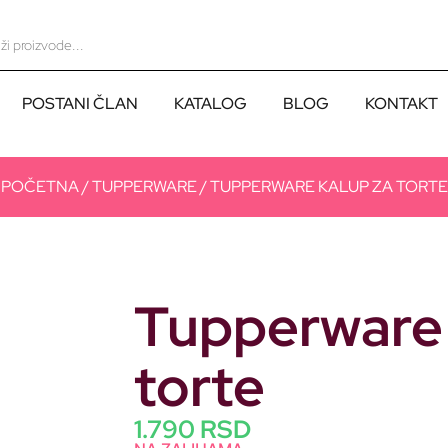
POSTANI ČLAN
KATALOG
BLOG
KONTAKT
POČETNA
/
TUPPERWARE
/ TUPPERWARE KALUP ZA TORTE
Tupperware 
torte
1.790
RSD