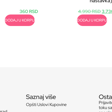
nastavka
360
RSD
4.990
RSD
3.7
DODAJ U KORPU
DODAJ U KORPU
Saznaj više
Osta
Prijavi
Opšti Uslovi Kupovine
toku sa
grad