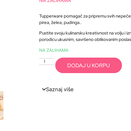
NA ZALIHAMA
Tupperware pomagač za pripremu svih nepečenih 
pirea, želea, pudinga..
Pustite svoju kulinarsku kreativnost na volju i izn
porodicu ukusnim, savršeno oblikovanim posla
NA ZALIHAMA
DODAJ U KORPU
Saznaj više