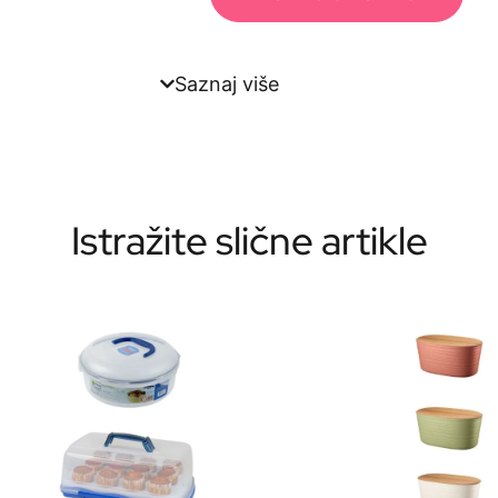
Saznaj više
Istražite slične artikle