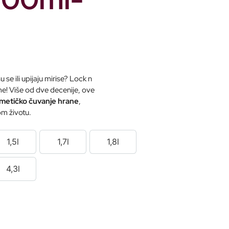
se ili upijaju mirise? Lock n
eme! Više od dve decenije, ove
rmetičko čuvanje hrane
,
om životu.
1,5l
1,7l
1,8l
1,5l
1,7l
1,8l
4,3l
4,3l