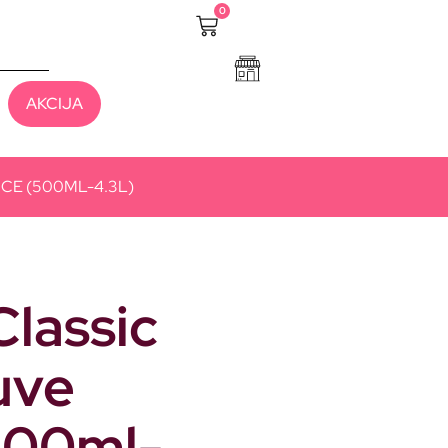
0
AKCIJA
CE (500ML-4.3L)
lassic
uve
500ml-