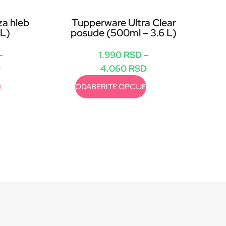
za hleb
Tupperware Ultra Clear
 L)
posude (500ml – 3.6 L)
–
1.990
RSD
–
D
4.060
RSD
E
ODABERITE OPCIJE