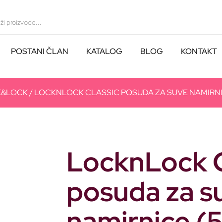
POSTANI ČLAN
KATALOG
BLOG
KONTAKT
K&LOCK
/ LOCKNLOCK CLASSIC POSUDA ZA SUVE NAMIRNI
LocknLock C
posuda za s
namirnice (