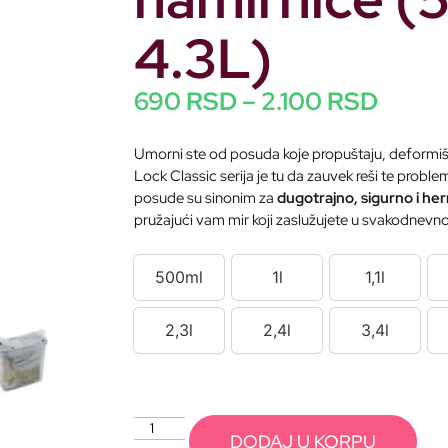
4.3L)
690
RSD
–
2.100
RSD
Umorni ste od posuda koje propuštaju, deformišu 
Lock Classic serija je tu da zauvek reši te probl
posude su sinonim za
dugotrajno, sigurno i he
pružajući vam mir koji zaslužujete u svakodnevn
500ml
1l
1,1l
500ml
1l
1,1l
2,3l
2,4l
3,4l
2,3l
2,4l
3,4l
DODAJ U KORPU