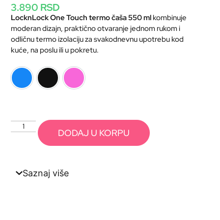
3.890
RSD
LocknLock One Touch termo čaša 550 ml
kombinuje
moderan dizajn, praktično otvaranje jednom rukom i
odličnu termo izolaciju za svakodnevnu upotrebu kod
kuće, na poslu ili u pokretu.
plava
crna
pink
DODAJ U KORPU
Saznaj više