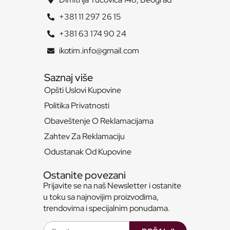
+381 11 297 26 15
+381 63 174 90 24
ikotim.info@gmail.com
Saznaj više
Opšti Uslovi Kupovine
Politika Privatnosti
Obaveštenje O Reklamacijama
Zahtev Za Reklamaciju
Odustanak Od Kupovine
Ostanite povezani
Prijavite se na naš Newsletter i ostanite
u toku sa najnovijim proizvodima,
trendovima i specijalnim ponudama.