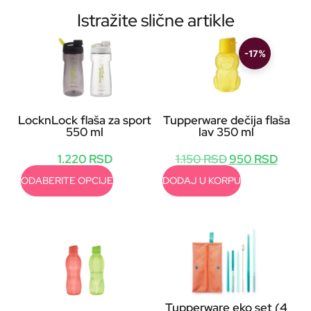
Istražite slične artikle
-17%
LocknLock flaša za sport
Tupperware dečija flaša
550 ml
lav 350 ml
1.220
RSD
1.150
RSD
950
RSD
ODABERITE OPCIJE
DODAJ U KORPU
Tupperware eko set (4