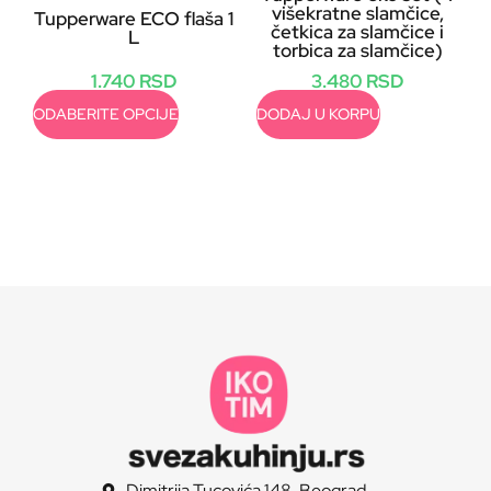
višekratne slamčice,
Tupperware ECO flaša 1
četkica za slamčice i
L
torbica za slamčice)
1.740
RSD
3.480
RSD
ODABERITE OPCIJE
DODAJ U KORPU
Dimitrija Tucovića 148, Beograd