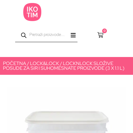
0
POČETNA
/
LOCK&LOCK
/ LOCKNLOCK SLOŽIVE
POSUDE ZA SIR I SUHOMESNATE PROIZVODE (3 X 1.1 L)