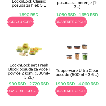
LocknLock Classic
posuda za merenje (1-
posuda za hleb 5 L
3L)
1.050
RSD
–
1.650
RSD
1.890
RSD
ODABERITE OPCIJE
DODAJ U KORPU
LocknLock set Fresh
Block posuda za voće i
Tupperware Ultra Clear
povrće 2 kom. (330ml-
posude (500ml – 3.6 L)
3.2L)
1.990
RSD
–
4.060
RSD
990
RSD
–
2.720
RSD
ODABERITE OPCIJE
ODABERITE OPCIJE