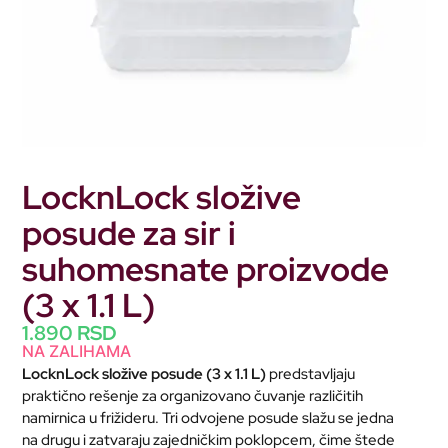
LocknLock složive
posude za sir i
suhomesnate proizvode
(3 x 1.1 L)
1.890
RSD
NA ZALIHAMA
LocknLock složive posude (3 x 1.1 L)
predstavljaju
praktično rešenje za organizovano čuvanje različitih
namirnica u frižideru. Tri odvojene posude slažu se jedna
na drugu i zatvaraju zajedničkim poklopcem, čime štede