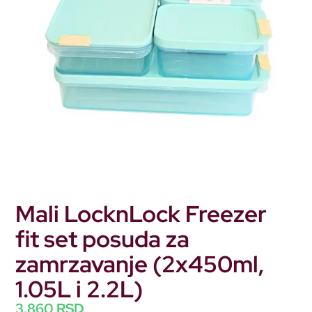
Mali LocknLock Freezer
fit set posuda za
zamrzavanje (2x450ml,
1.05L i 2.2L)
3.860
RSD