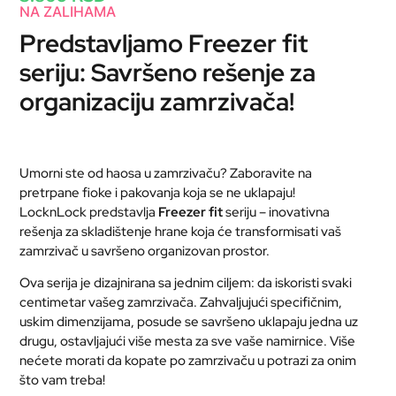
NA ZALIHAMA
Predstavljamo Freezer fit
seriju: Savršeno rešenje za
organizaciju zamrzivača!
Umorni ste od haosa u zamrzivaču? Zaboravite na
pretrpane fioke i pakovanja koja se ne uklapaju!
LocknLock predstavlja
Freezer fit
seriju – inovativna
rešenja za skladištenje hrane koja će transformisati vaš
zamrzivač u savršeno organizovan prostor.
Ova serija je dizajnirana sa jednim ciljem: da iskoristi svaki
centimetar vašeg zamrzivača. Zahvaljujući specifičnim,
uskim dimenzijama, posude se savršeno uklapaju jedna uz
drugu, ostavljajući više mesta za sve vaše namirnice. Više
nećete morati da kopate po zamrzivaču u potrazi za onim
što vam treba!