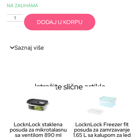
NA ZALIHAMA
DODAJ U KORPU
Saznaj više
Istražite slične artikle
LocknLock staklena
LocknLock Freezer fit
posuda za mikrotalasnu
posuda za zamrzavanje
sa ventilom 890 ml
1.65 L sa kalupom za led