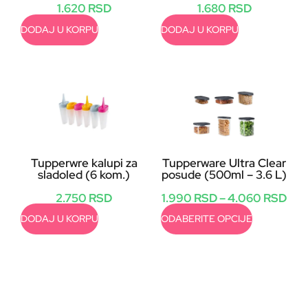
1.620
RSD
1.680
RSD
DODAJ U KORPU
DODAJ U KORPU
Tupperwre kalupi za
Tupperware Ultra Clear
sladoled (6 kom.)
posude (500ml – 3.6 L)
2.750
RSD
1.990
RSD
–
4.060
RSD
DODAJ U KORPU
ODABERITE OPCIJE