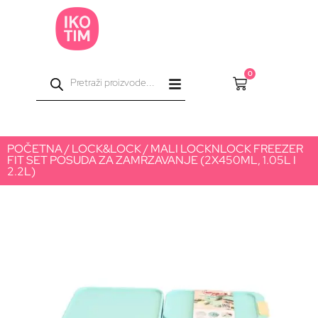
0
POČETNA
/
LOCK&LOCK
/ MALI LOCKNLOCK FREEZER
FIT SET POSUDA ZA ZAMRZAVANJE (2X450ML, 1.05L I
2.2L)