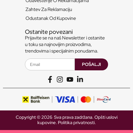
Obaveštenje O Reklamacijama
Zahtev Za Reklamaciju
Odustanak Od Kupovine
Ostanite povezani
Prijavite se na naš Newsletter i ostanite
u toku sa najnovijim proizvodima,
trendovima i specijalnim ponudama.
POŠALJI
Copyright © 2026 Sva prava zadržana.
Opšti uslovi
kupovine.
Politika privatnosti.