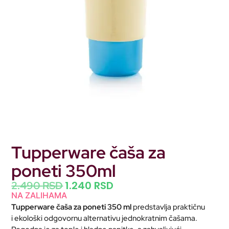
Tupperware čaša za
poneti 350ml
1.240
RSD
2.490
RSD
NA ZALIHAMA
Tupperware čaša za poneti 350 ml
predstavlja praktičnu
i ekološki odgovornu alternativu jednokratnim čašama.