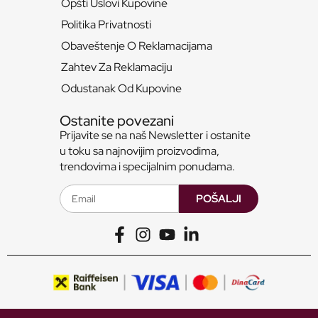
Opšti Uslovi Kupovine
Politika Privatnosti
Obaveštenje O Reklamacijama
Zahtev Za Reklamaciju
Odustanak Od Kupovine
Ostanite povezani
Prijavite se na naš Newsletter i ostanite
u toku sa najnovijim proizvodima,
trendovima i specijalnim ponudama.
POŠALJI