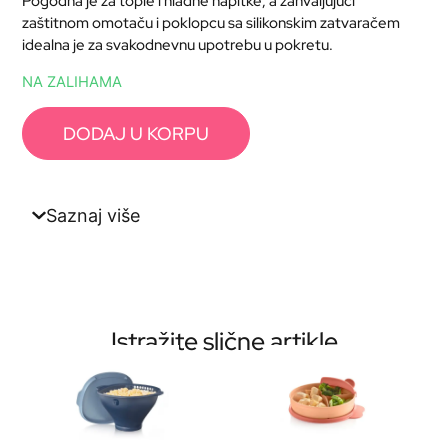
Pogodna je za tople i hladne napitke, a zahvaljujući
zaštitnom omotaču i poklopcu sa silikonskim zatvaračem
idealna je za svakodnevnu upotrebu u pokretu.
NA ZALIHAMA
DODAJ U KORPU
Saznaj više
Istražite slične artikle