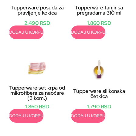
Tupperware posuda za
Tupperware tanjir sa
pravljenje kokica
pregradama 310 ml
2.490
RSD
1.860
RSD
DODAJ U KORPU
DODAJ U KORPU
Tupperware set krpa od
Tupperware silikonska
mikrofibera za naočare
četkica
(2 kom.)
1.790
RSD
1.860
RSD
DODAJ U KORPU
DODAJ U KORPU