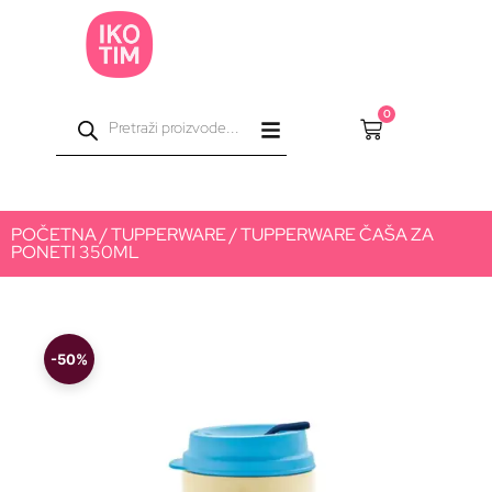
0
POČETNA
/
TUPPERWARE
/ TUPPERWARE ČAŠA ZA
PONETI 350ML
-50%