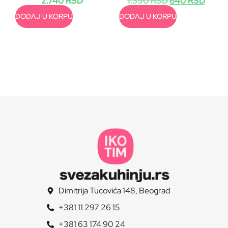
2.740
RSD
1.390
RSD
640
RSD
DODAJ U KORPU
DODAJ U KORPU
Dimitrija Tucovića 148, Beograd
+381 11 297 26 15
+381 63 174 90 24