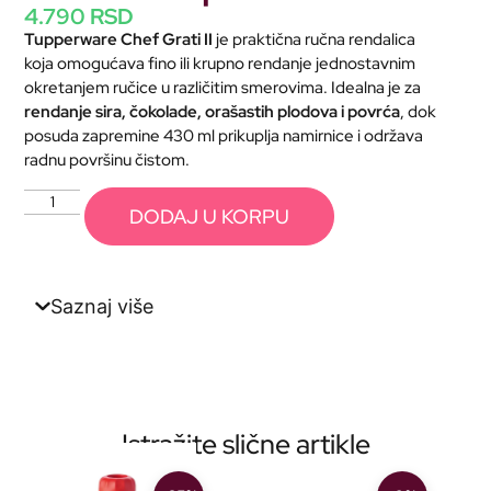
4.790
RSD
Tupperware
Chef
Grati
II
je
praktična
ručna
rendalica
koja
omogućava
fino
ili
krupno
rendanje
jednostavnim
okretanjem
ručice
u
različitim
smerovima.
Idealna
je
za
rendanje
sira,
čokolade,
orašastih
plodova
i
povrća
,
dok
posuda
zapremine
430
ml
prikuplja
namirnice
i
održava
radnu
površinu
čistom.
DODAJ U KORPU
Saznaj više
Istražite slične artikle