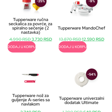
-25%
-9%
Tupperware ručna
seckalica za povrće, za
spiralno sečenje (2
Tupperware MandoChef
nastavka)
4.990
RSD
3.730
RSD
13.870
RSD
12.590
RSD
DODAJ U KORPU
DODAJ U KORPU
-54%
Tupperware nož za
Tupperware univerzalni
guljenje A-series sa
dodatak Ultimate
navlakom