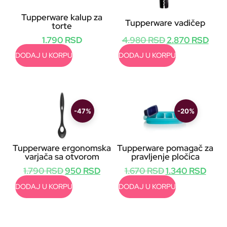
Tupperware kalup za
Tupperware vadičep
torte
4.980
RSD
2.870
RSD
1.790
RSD
DODAJ U KORPU
DODAJ U KORPU
-47%
-20%
Tupperware ergonomska
Tupperware pomagač za
varjača sa otvorom
pravljenje pločica
1.790
RSD
950
RSD
1.670
RSD
1.340
RSD
DODAJ U KORPU
DODAJ U KORPU