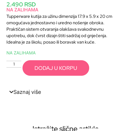
2.490
RSD
NA ZALIHAMA
Tupperware kutija za užinu dimenzija 17.9 x 5.9 x 20 cm
omogućava jednostavno i uredno nošenje obroka.
Praktičan sistem otvaranja olakšava svakodnevnu
upotrebu, dok čvrst dizajn štiti sadržaj od gnječenja.
Idealna je za školu, posao ili boravak van kuće.
NA ZALIHAMA
DODAJ U KORPU
Saznaj više
Istražite slične artikle