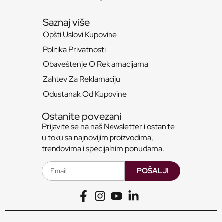
Saznaj više
Opšti Uslovi Kupovine
Politika Privatnosti
Obaveštenje O Reklamacijama
Zahtev Za Reklamaciju
Odustanak Od Kupovine
Ostanite povezani
Prijavite se na naš Newsletter i ostanite
u toku sa najnovijim proizvodima,
trendovima i specijalnim ponudama.
POŠALJI