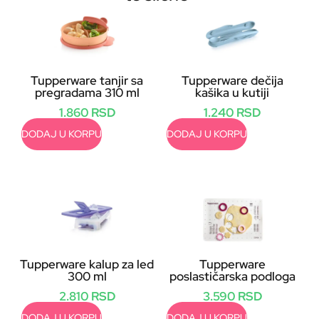
Tupperware tanjir sa
Tupperware dečija
pregradama 310 ml
kašika u kutiji
1.860
RSD
1.240
RSD
DODAJ U KORPU
DODAJ U KORPU
Tupperware kalup za led
Tupperware
300 ml
poslastičarska podloga
2.810
RSD
3.590
RSD
DODAJ U KORPU
DODAJ U KORPU