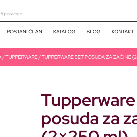
POSTANI ČLAN
KATALOG
BLOG
KONTAKT
A
/
TUPPERWARE
/ TUPPERWARE SET POSUDA ZA ZAČINE (
Tupperware 
posuda za z
(2×250 ml)