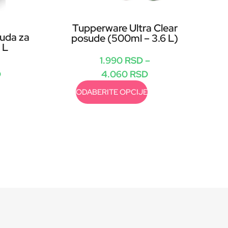
Tupperware Ultra Clear
uda za
posude (500ml – 3.6 L)
 L
1.990
RSD
–
D
4.060
RSD
ODABERITE OPCIJE