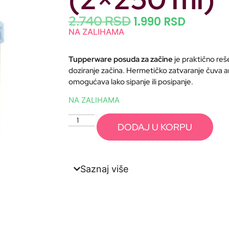
2.740
RSD
1.990
RSD
NA ZALIHAMA
Tupperware posuda za začine
je praktično reš
doziranje začina. Hermetičko zatvaranje čuva a
omogućava lako sipanje ili posipanje.
NA ZALIHAMA
DODAJ U KORPU
Saznaj više