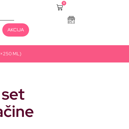
0
AKCIJA
2×250 ML)
set
ačine