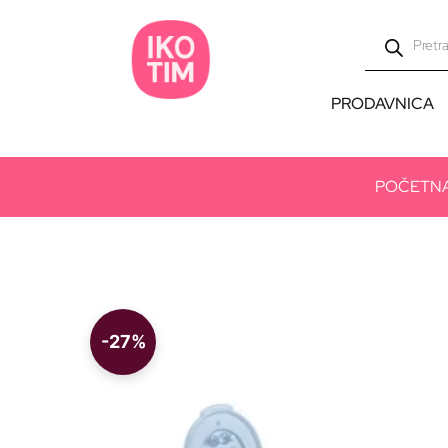
PRODAVNICA
POČETN
-27%