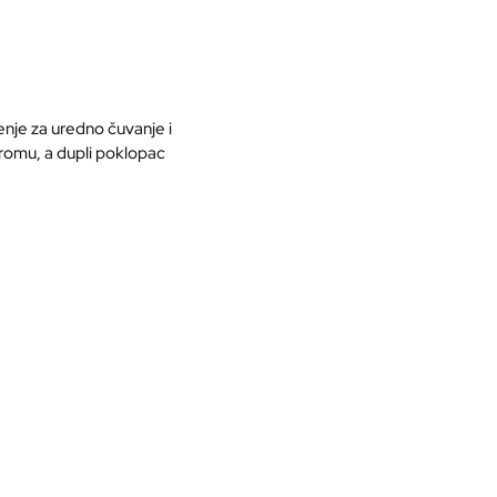
enje za uredno čuvanje i
romu, a dupli poklopac