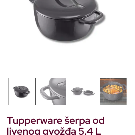
Tupperware šerpa od
livenog gvožđa 5.4 L