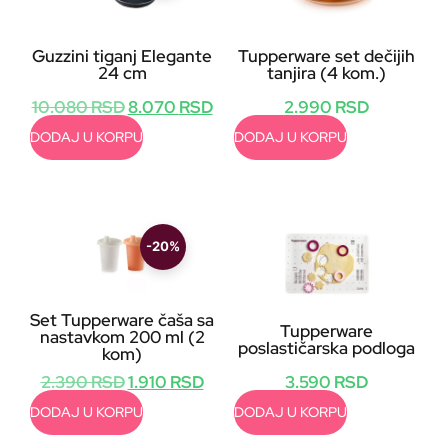
Guzzini tiganj Elegante
Tupperware set dečijih
24 cm
tanjira (4 kom.)
10.080
RSD
8.070
RSD
2.990
RSD
DODAJ U KORPU
DODAJ U KORPU
-20%
Set Tupperware čaša sa
Tupperware
nastavkom 200 ml (2
poslastičarska podloga
kom)
3.590
RSD
2.390
RSD
1.910
RSD
DODAJ U KORPU
DODAJ U KORPU