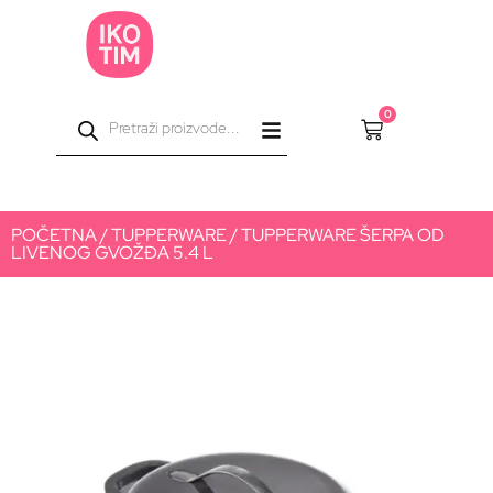
0
POČETNA
/
TUPPERWARE
/ TUPPERWARE ŠERPA OD
LIVENOG GVOŽĐA 5.4 L