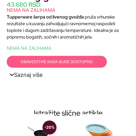
43.680
RSD
NEMA NA ZALIHAMA
Tupperware šerpa od livenog gvožđa
pruža vrhunske
rezultate u kuvanju zahvaljujući ravnomernoj raspodeli
toplote i dugom zadržavanju temperature. Idealna je za
pripremu bogatih, sočnih i aromatičnih jela.
NEMA NA ZALIHAMA
OBAVESTI ME KADA BUDE DOSTUPNO
Saznaj više
Istražite slične artikle
-20%