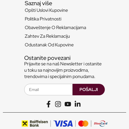
Saznaj više
Opšti Uslovi Kupovine
Politika Privatnosti
Obaveštenje O Reklamacijama
Zahtev Za Reklamaciju
Odustanak Od Kupovine
Ostanite povezani
Prijavite se na naš Newsletter i ostanite
u toku sa najnovijim proizvodima,
trendovima i specijalnim ponudama.
POŠALJI