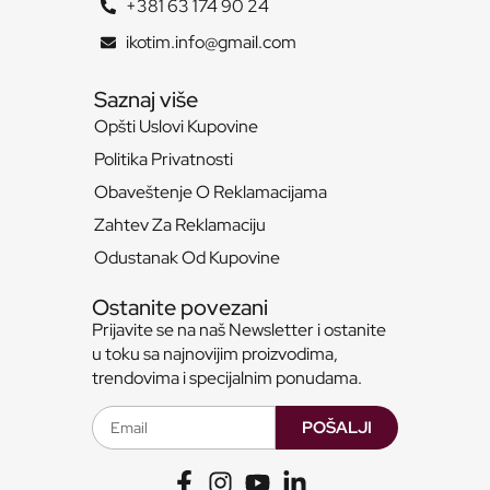
+381 63 174 90 24
ikotim.info@gmail.com
Saznaj više
Opšti Uslovi Kupovine
Politika Privatnosti
Obaveštenje O Reklamacijama
Zahtev Za Reklamaciju
Odustanak Od Kupovine
Ostanite povezani
Prijavite se na naš Newsletter i ostanite
u toku sa najnovijim proizvodima,
trendovima i specijalnim ponudama.
POŠALJI