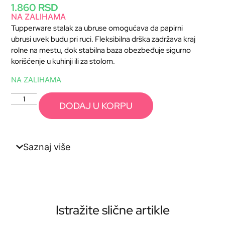
1.860
RSD
NA ZALIHAMA
Tupperware stalak za ubruse omogućava da papirni
ubrusi uvek budu pri ruci. Fleksibilna drška zadržava kraj
rolne na mestu, dok stabilna baza obezbeđuje sigurno
korišćenje u kuhinji ili za stolom.
NA ZALIHAMA
DODAJ U KORPU
Saznaj više
Istražite slične artikle