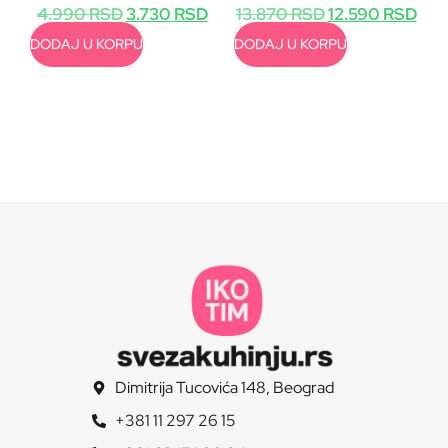
4.990
RSD
3.730
RSD
13.870
RSD
12.590
RSD
DODAJ U KORPU
DODAJ U KORPU
Dimitrija Tucovića 148, Beograd
+381 11 297 26 15