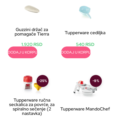
Guzzini držač za
Tupperware cediljka
pomagače Tierra
1.920
RSD
540
RSD
DODAJ U KORPU
DODAJ U KORPU
-25%
-9%
Tupperware ručna
seckalica za povrće, za
spiralno sečenje (2
Tupperware MandoChef
nastavka)