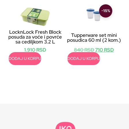
-15%
LocknLock Fresh Block
Tupperware set mini
posuda za voće i povrće
posudica 60 ml (2 kom.)
sa cediljkom 3.2 L
840
RSD
710
RSD
1.910
RSD
DODAJ U KORPU
DODAJ U KORPU