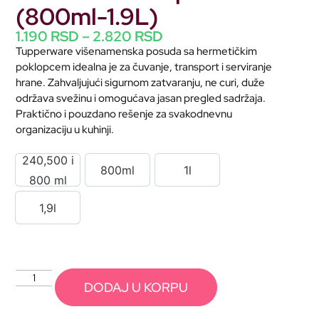
(800ml-1.9L)
1.190
RSD
–
2.820
RSD
Tupperware
višenamenska
posuda
sa
hermetičkim
poklopcem
idealna
je
za
čuvanje,
transport
i
serviranje
hrane.
Zahvaljujući
sigurnom
zatvaranju,
ne
curi,
duže
održava
svežinu
i
omogućava
jasan
pregled
sadržaja.
Praktično
i
pouzdano
rešenje
za
svakodnevnu
organizaciju
u
kuhinji.
240,500 i
800ml
1l
240,500 i 800 ml
800ml
1l
800 ml
1,9l
1,9l
DODAJ U KORPU