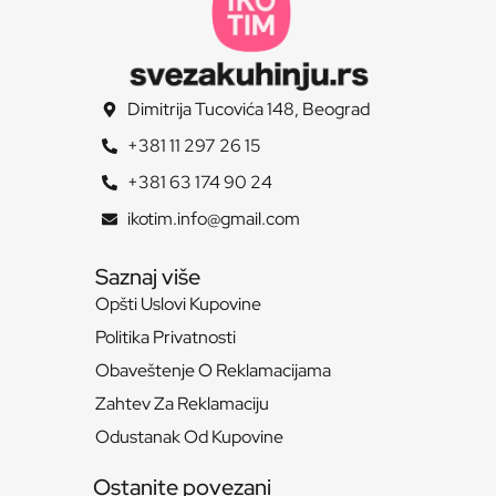
Dimitrija Tucovića 148, Beograd
+381 11 297 26 15
+381 63 174 90 24
ikotim.info@gmail.com
Saznaj više
Opšti Uslovi Kupovine
Politika Privatnosti
Obaveštenje O Reklamacijama
Zahtev Za Reklamaciju
Odustanak Od Kupovine
Ostanite povezani