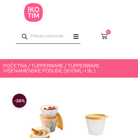
0
POČETNA
/
TUPPERWARE
/ TUPPERWARE
VIŠENAMENSKE POSUDE (800ML-1.9L)
-30%