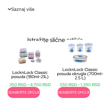
Saznaj više
Istražite slične artikle
LocknLock Classic
LocknLock Classic
posuda okrugla (700ml-
posuda (180ml-21L)
2.5 L)
350
RSD
–
4.700
RSD
550
RSD
–
1.390
RSD
ODABERITE OPCIJE
ODABERITE OPCIJE