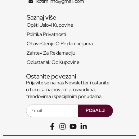
ikotim.info@gmail.com
Saznaj više
Opšti Uslovi Kupovine
Politika Privatnosti
Obaveštenje O Reklamacijama
Zahtev Za Reklamaciju
Odustanak Od Kupovine
Ostanite povezani
Prijavite se na naš Newsletter i ostanite
u toku sa najnovijim proizvodima,
trendovima i specijalnim ponudama.
POŠALJI