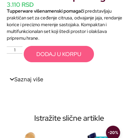
3.110
RSD
Tupperware višenamenski pomagači
predstavljaju
praktičan set za ceđenje citrusa, odvajanje jaja, rendanje
korice i precizno merenje sastojaka. Kompaktan i
multifunkcionalan set koji štedi prostor i olakšava
pripremu hrane.
DODAJ U KORPU
Saznaj više
Istražite slične artikle
-20%