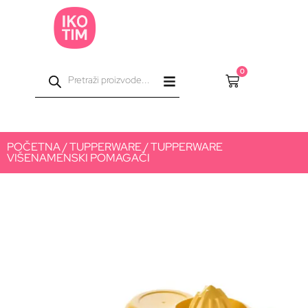
0
POČETNA
/
TUPPERWARE
/ TUPPERWARE
VIŠENAMENSKI POMAGAČI