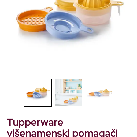
Tupperware
višenamenski pomagači