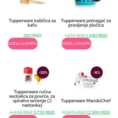
Tupperware kašičica za
Tupperware pomagač za
kafu
pravljenje pločica
360
RSD
1.670
RSD
1.340
RSD
DODAJ U KORPU
DODAJ U KORPU
-25%
-9%
Tupperware ručna
seckalica za povrće, za
spiralno sečenje (2
Tupperware MandoChef
nastavka)
4.990
RSD
3.730
RSD
13.870
RSD
12.590
RSD