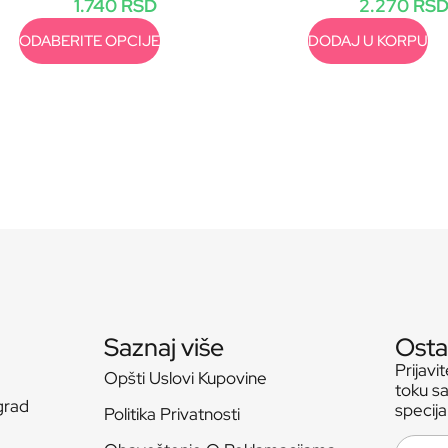
1.740
RSD
2.270
RS
ODABERITE OPCIJE
DODAJ U KORPU
Saznaj više
Osta
Prijavi
Opšti Uslovi Kupovine
toku sa
grad
specij
Politika Privatnosti