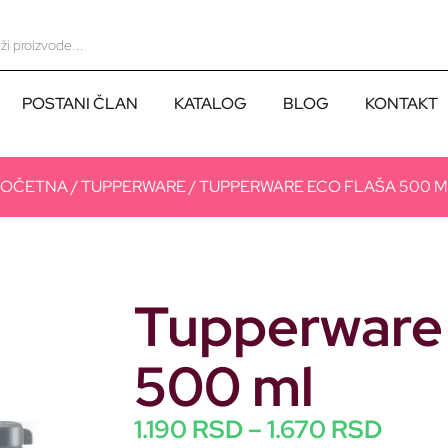
POSTANI ČLAN
KATALOG
BLOG
KONTAKT
POČETNA
/
TUPPERWARE
/ TUPPERWARE ECO FLAŠA 500 
Tupperware 
500 ml
1.190
RSD
–
1.670
RSD