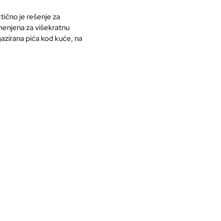
ktično
je
rešenje
za
menjena
za
višekratnu
azirana
pića
kod
kuće,
na