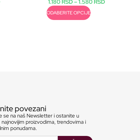
D
1.180
RSD
–
1.580
RSD
ODABERITE OPCIJE
nite povezani
te se na naš Newsletter i ostanite u
 najnovijim proizvodima, trendovima i
alnim ponudama.