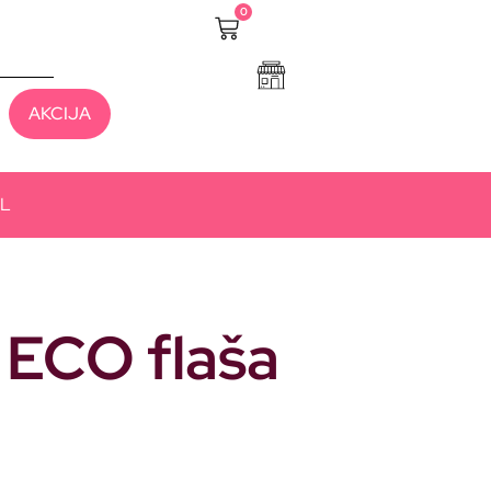
0
AKCIJA
ML
ECO flaša