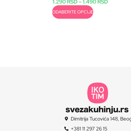
1.290
RSD
–
1.490
RSD
ODABERITE OPCIJE
Dimitrija Tucovića 148, Beo
+381 11 297 26 15