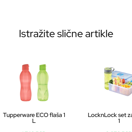
Istražite slične artikle
Tupperware ECO flaša 1
LocknLock set z
L
1