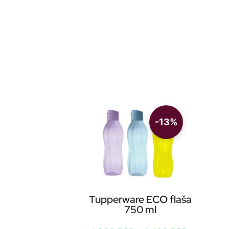
-13%
Tupperware ECO flaša
750 ml