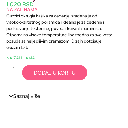
1.020
RSD
NA ZALIHAMA
Guzzini okrugla kašika za ceđenje izrađena je od
visokokvalitetnog poliamida i idealna je za ceđenje i
posluživanje testenine, povrća i kuvanih namirnica.
Otporna na visoke temperature i bezbedna za sve vrste
posuđa sa neljepljivim premazom. Dizajn potpisuje
Guzzini Lab.
NA ZALIHAMA
DODAJ U KORPU
Saznaj više