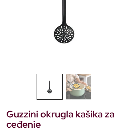
Guzzini okrugla kašika za
ceđenje