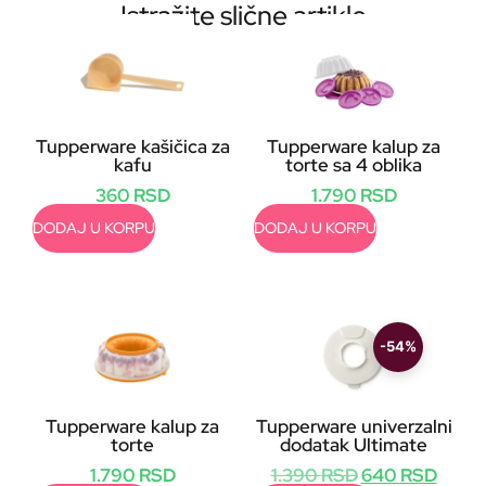
Istražite slične artikle
Tupperware kašičica za
Tupperware kalup za
kafu
torte sa 4 oblika
360
RSD
1.790
RSD
DODAJ U KORPU
DODAJ U KORPU
-54%
Tupperware kalup za
Tupperware univerzalni
torte
dodatak Ultimate
1.790
RSD
1.390
RSD
640
RSD