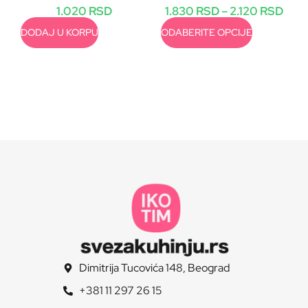
1.020
RSD
1.830
RSD
–
2.120
RSD
DODAJ U KORPU
ODABERITE OPCIJE
Dimitrija Tucovića 148, Beograd
+381 11 297 26 15