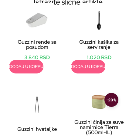
Istražite slične artikle
Guzzini rende sa
Guzzini kašika za
posudom
serviranje
3.840
RSD
1.020
RSD
DODAJ U KORPU
DODAJ U KORPU
-20%
Guzzini činija za suve
namirnice Tierra
Guzzini hvataljke
(500ml-1L)