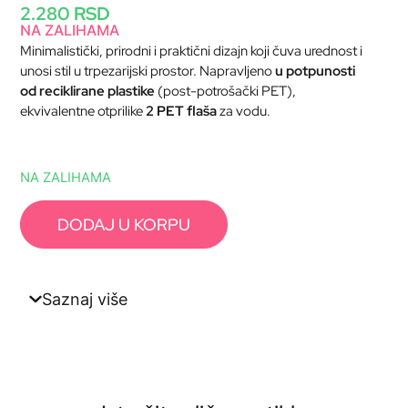
2.280
RSD
NA ZALIHAMA
Minimalistički, prirodni i praktični dizajn koji čuva urednost i
unosi stil u trpezarijski prostor. Napravljeno
u potpunosti
od reciklirane plastike
(post-potrošački PET),
ekvivalentne otprilike
2 PET flaša
za vodu.
NA ZALIHAMA
DODAJ U KORPU
Saznaj više