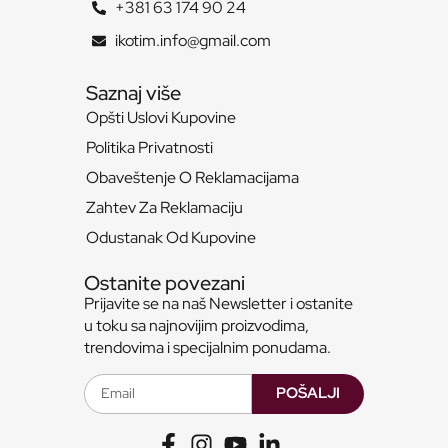
+381 63 174 90 24
ikotim.info@gmail.com
Saznaj više
Opšti Uslovi Kupovine
Politika Privatnosti
Obaveštenje O Reklamacijama
Zahtev Za Reklamaciju
Odustanak Od Kupovine
Ostanite povezani
Prijavite se na naš Newsletter i ostanite
u toku sa najnovijim proizvodima,
trendovima i specijalnim ponudama.
POŠALJI