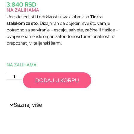
3.840
RSD
NA ZALIHAMA
Unesite red, stil i održivost u svaki obrok sa
Tierra
stalakom za sto
. Dizajniran da objedini sve što vam je
potrebno za serviranje – escajg, salvete, začine ili flašice –
ovaj višenamenski organizator donosi funkcionalnost uz
prepoznatljiv italijanski šarm.
NA ZALIHAMA
DODAJ U KORPU
Saznaj više