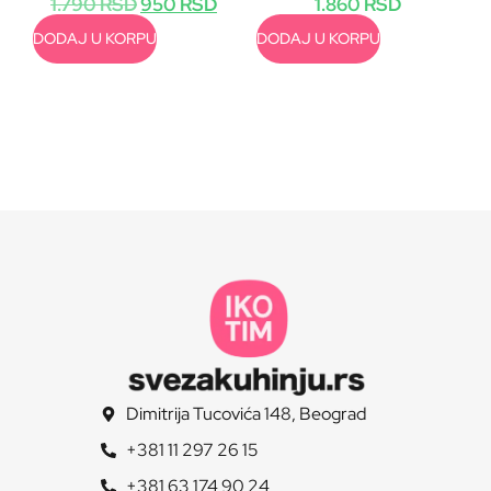
1.790
RSD
950
RSD
1.860
RSD
DODAJ U KORPU
DODAJ U KORPU
Dimitrija Tucovića 148, Beograd
+381 11 297 26 15
+381 63 174 90 24