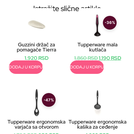
Istražite slične artikle
-36%
Guzzini držač za
Tupperware mala
pomagače Tierra
kutlača
1.920
RSD
1.860
RSD
1.190
RSD
DODAJ U KORPU
DODAJ U KORPU
-47%
Tupperware ergonomska
Tupperware ergonomska
varjača sa otvorom
kašika za ceđenje