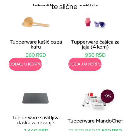
Istražite slične artikle
Tupperware kašičica za
Tupperware čašica za
kafu
jaja (4 kom)
360
RSD
950
RSD
DODAJ U KORPU
DODAJ U KORPU
-9%
Tupperware savitljiva
Tupperware MandoChef
daska za rezanje
13.870
RSD
12.590
RSD
2.440
RSD