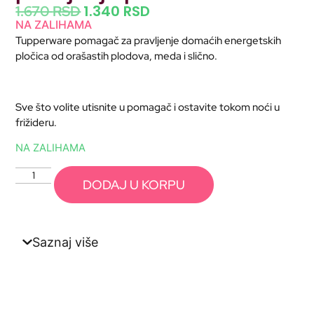
1.340
RSD
1.670
RSD
NA ZALIHAMA
Tupperware pomagač za pravljenje domaćih energetskih
pločica od orašastih plodova, meda i slično.
Sve što volite utisnite u pomagač i ostavite tokom noći u
frižideru.
NA ZALIHAMA
DODAJ U KORPU
Saznaj više