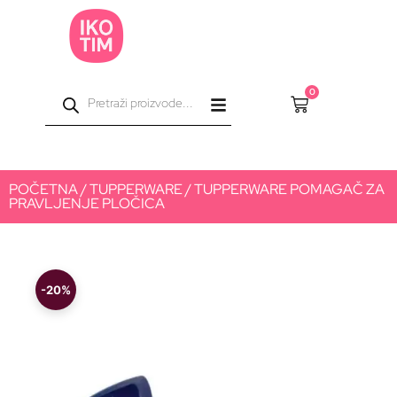
0
POČETNA
/
TUPPERWARE
/ TUPPERWARE POMAGAČ ZA
PRAVLJENJE PLOČICA
-20%