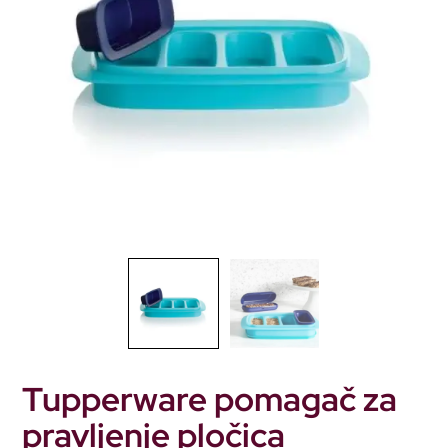
Tupperware pomagač za
pravljenje pločica