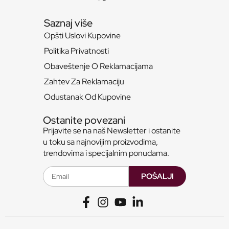
Saznaj više
Opšti Uslovi Kupovine
Politika Privatnosti
Obaveštenje O Reklamacijama
Zahtev Za Reklamaciju
Odustanak Od Kupovine
Ostanite povezani
Prijavite se na naš Newsletter i ostanite
u toku sa najnovijim proizvodima,
trendovima i specijalnim ponudama.
POŠALJI