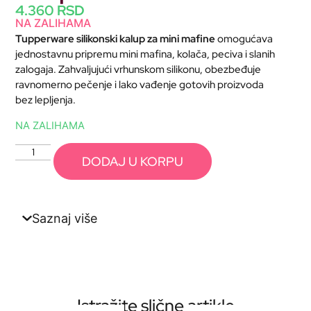
4.360
RSD
NA ZALIHAMA
Tupperware silikonski kalup za mini mafine
omogućava
jednostavnu pripremu mini mafina, kolača, peciva i slanih
zalogaja. Zahvaljujući vrhunskom silikonu, obezbeđuje
ravnomerno pečenje i lako vađenje gotovih proizvoda
bez lepljenja.
NA ZALIHAMA
DODAJ U KORPU
Saznaj više
Istražite slične artikle