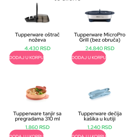
Tupperware oštrač
Tupperware MicroPro
noževa
Grill (bez obruča)
4.430
RSD
24.840
RSD
DODAJ U KORPU
DODAJ U KORPU
Tupperware tanjir sa
Tupperware dečija
pregradama 310 ml
kašika u kutiji
1.860
RSD
1.240
RSD
DODAJ U KORPU
DODAJ U KORPU