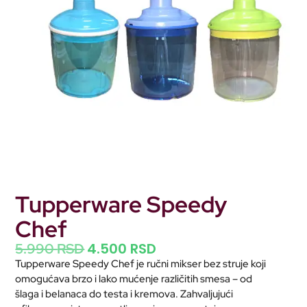
Tupperware Speedy
Chef
4.500
RSD
5.990
RSD
Tupperware Speedy Chef je ručni mikser bez struje koji
omogućava brzo i lako mućenje različitih smesa – od
šlaga i belanaca do testa i kremova. Zahvaljujući