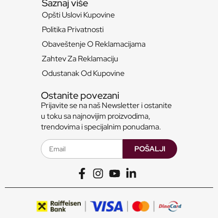
Saznaj više
Opšti Uslovi Kupovine
Politika Privatnosti
Obaveštenje O Reklamacijama
Zahtev Za Reklamaciju
Odustanak Od Kupovine
Ostanite povezani
Prijavite se na naš Newsletter i ostanite
u toku sa najnovijim proizvodima,
trendovima i specijalnim ponudama.
POŠALJI