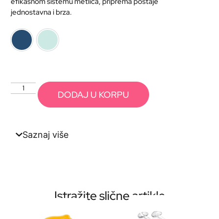
efikasnom sistemu metlica, priprema postaje
jednostavna i brza.
tamno plava
tirkizna
DODAJ U KORPU
Saznaj više
Istražite slične artikle