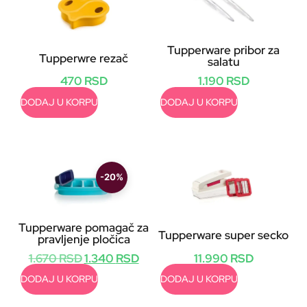
Tupperware pribor za
Tupperwre rezač
salatu
470
RSD
1.190
RSD
DODAJ U KORPU
DODAJ U KORPU
-20%
Tupperware pomagač za
Tupperware super secko
pravljenje pločica
11.990
RSD
1.670
RSD
1.340
RSD
DODAJ U KORPU
DODAJ U KORPU